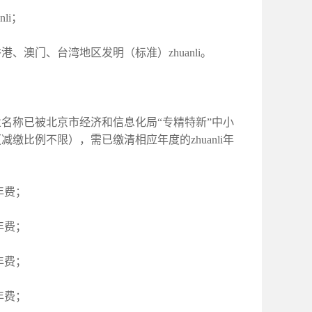
li；
香港、澳门、台湾地区发明（标准）zhuanli。
企业名称已被北京市经济和信息化局“专精特新”中小
减缴比例不限），需已缴清相应年度的zhuanli年
年年费；
年年费；
年年费；
年年费；