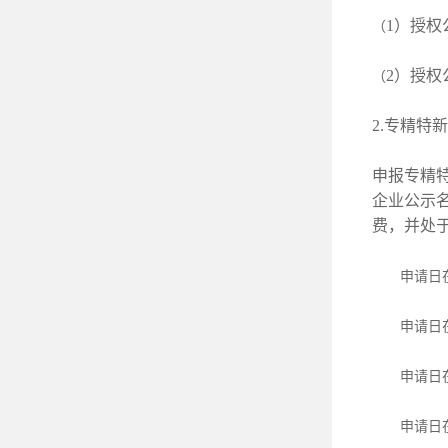
1）授权公
（
2）授权
（
环境管理体系认证
环境管理
2.专精特
申报专精特
企业公示名
费，并处
申请日
申请日
申请日
职业健康安全管理体系
职业健康安
申请日