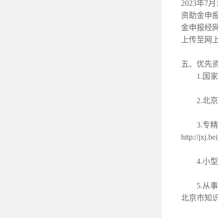
2023年
资助金申
金申报经
上传至网上
五、优先
1.国家
2.北京
3.专精
http://jxj.b
4.小型、微
5.从事
北京市知