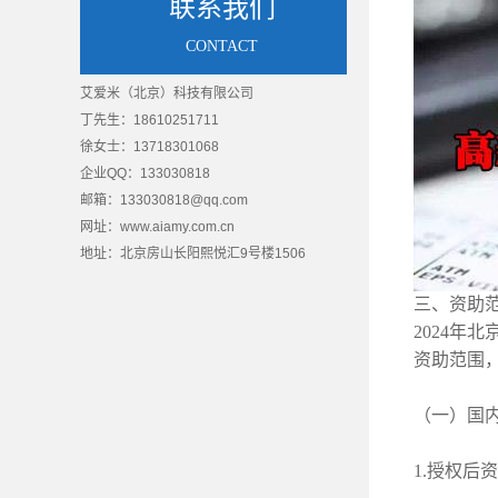
联系我们
CONTACT
艾爱米（北京）科技有限公司
丁先生：18610251711
徐女士：13718301068
企业QQ：133030818
邮箱：133030818@qq.com
网址：www.aiamy.com.cn
地址：
北京房山长阳熙悦汇9号楼1506
三、资助
质量管理体系认证
质量管理
2024年
资助范围
（一）国内发
1.授权后