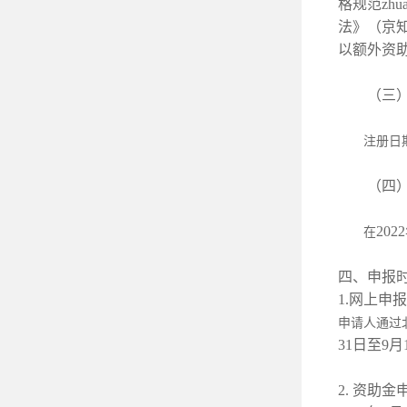
格规范zh
法》（京知
以额外资
（三）
注册日
（四）知
20
在
四、申报
1.网上申报
申请人通过
31日至9
2. 资助