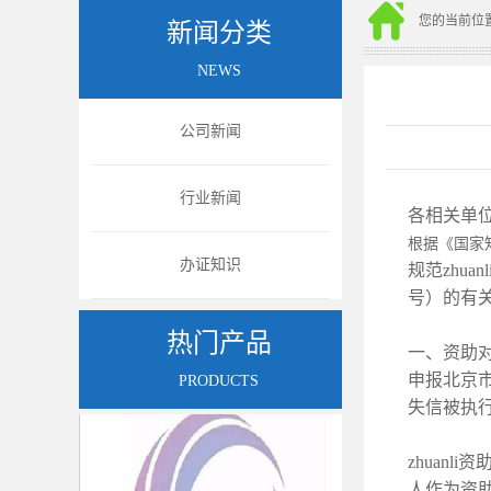
您的当前位
新闻分类
NEWS
公司新闻
行业新闻
各相关单
根据《国家知
办证知识
规范zhu
号）的有关
热门产品
图片
图
一、资助
申报北京
PRODUCTS
失信被执
zhuanl
人作为资助