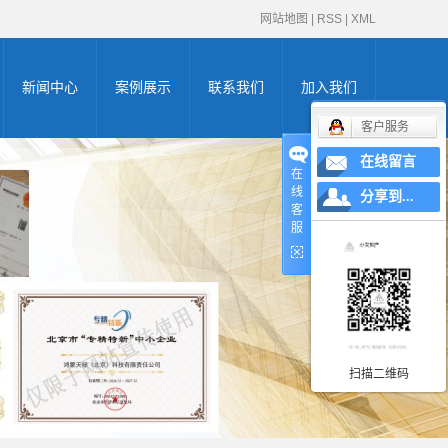
网站地图
|
RSS
|
XML
新闻中心
案例展示
联系我们
加入我们
客户服务
公司新闻
高新企业证书
在线留言
在
线
申请
行业新闻
zhuanli商标申请证
分享到...
客
服
办证知识
双软认证证书
书
体系认证证书
AAA认证证书
创新型中小企业
扫描二维码