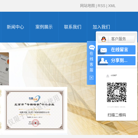
网站地图
|
RSS
|
XML
新闻中心
案例展示
联系我们
加入我们
客户服务
公司新闻
高新企业证书
在线留言
在
线
申请
行业新闻
zhuanli商标申请证
分享到...
客
服
办证知识
双软认证证书
书
体系认证证书
AAA认证证书
创新型中小企业
扫描二维码