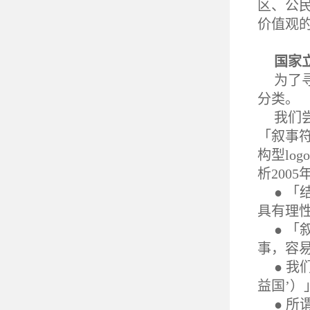
区、公
价值观
国家立
为了
分类。
我们
「叙事
构型lo
析200
● 
具有理
● 
事，容
● 
益国’）
● 