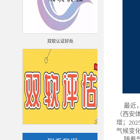
双软认证好处
双软认
最近
（西安
增；2
双软评估
双软
气候变
随着