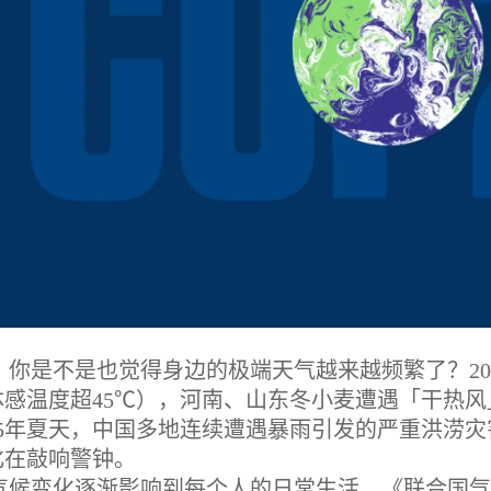
证好处
，你是不是也觉得身边的极端天气越来越频繁了？202
体感温度超45℃），河南、山东冬小麦遭遇「干热
025年夏天，中国多地连续遭遇暴雨引发的严重洪涝
评估
化在敲响警钟。
气候变化逐渐影响到每个人的日常生活，《联合国气