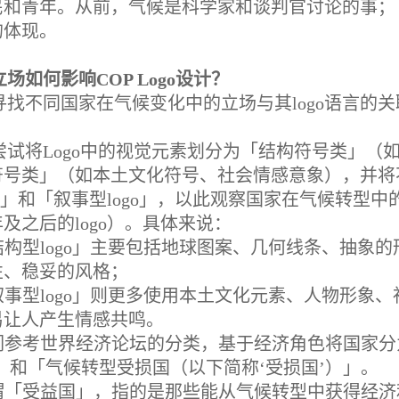
民和青年。从前，气候是科学家和谈判官讨论的事；
的体现。
场如何影响COP Logo设计？
寻找不同国家在气候变化中的立场与其logo语言的关
尝试将Logo中的视觉元素划分为「结构符号类」（
符号类」（如本土文化符号、社会情感意象），并将不
go」和「叙事型logo」，以此观察国家在气候转
5年及之后的logo）。具体来说：
「结构型logo」主要包括地球图案、几何线条、抽象
性、稳妥的风格；
「叙事型logo」则更多使用本土文化元素、人物形象
易让人产生情感共鸣。
我们参考世界经济论坛的分类，基于经济角色将国家
」和「气候转型受损国（以下简称‘受损国’）」。
所谓「受益国」，指的是那些能从气候转型中获得经