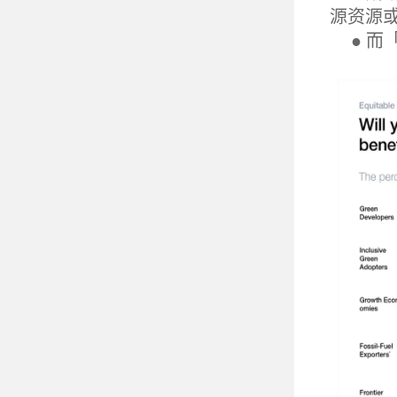
源资源
● 