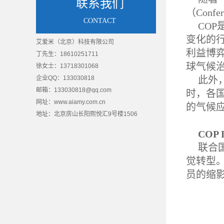
联系我们
（Conf
CONTACT
CO
变化的
艾爱米（北京）科技有限公司
利益博
丁先生：18610251711
球气候
徐女士：13718301068
企业QQ：133030818
此外
邮箱：133030818@qq.com
时，各
网址：www.aiamy.com.cn
的气候
地址：
北京房山长阳熙悦汇9号楼1506
质量管理体系认证
质量管理
COP
联合
觉转型
员的缩