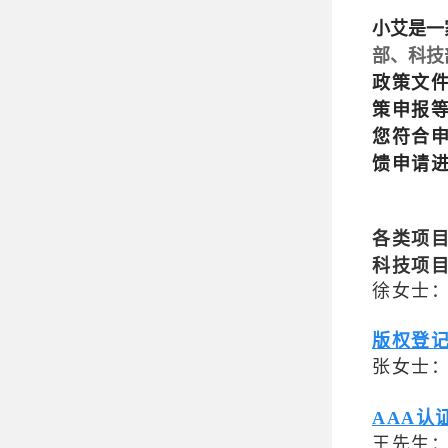
小艾是一
部、科技
政策文
策申报
您符合
馈申请
各类项
科技项
徐女士：手
版权登
张女士：手
AAA认
王先生：手