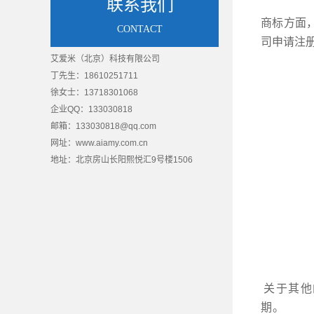
联系我们
商标方面
CONTACT
司申请注
艾爱米（北京）科技有限公司
丁先生：18610251711
徐女士：13718301068
企业QQ：133030818
邮箱：133030818@qq.com
网址：www.aiamy.com.cn
地址：
北京房山长阳熙悦汇9号楼1506
质量管理体系认证
质量管理
关于其他
期。