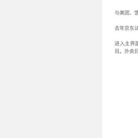
与美团、饿
环境管理体系认证
环境管理
去年京东
进入主界
目。外卖
职业健康安全管理体系
职业健康安