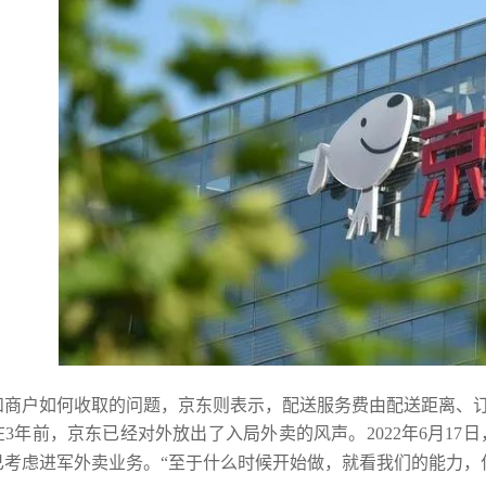
证好处
和商户如何收取的问题，京东则表示，配送服务费由配送距离、
3年前，京东已经对外放出了入局外卖的风声。2022年6月17
评估
已考虑进军外卖业务。“至于什么时候开始做，就看我们的能力，