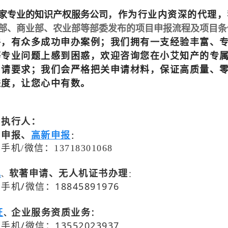
家专业的知识产权服务公司
作为行业内资深的代理，
，
部、商业部、农业部等部委发布的项目申报流程及项目条
件，有众多成功申办案例；我们拥有一支经验丰富、
等专业问题上感到困惑，欢迎咨询您在小艾知产的专
申请要求；我们会严格把关申请材料，保证高质量、
进度，让您心中有数。
目执行人：
目申报、
高新申报
：
机/微信：13718301068
记
软著申请、无人机证书办理
、
：
机/微信：18845891976
：
证
企业服务资质业务
、
机/微信：13552023937