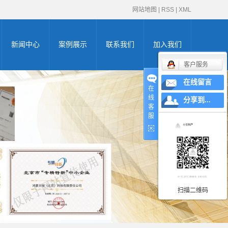
网站地图
|
RSS
|
XML
新闻中心
案例展示
联系我们
加入我们
客户服务
公司新闻
高新企业证书
在线留言
在
线
申请
行业新闻
zhuanli商标申请证
分享到...
客
服
办证知识
双软认证证书
书
体系认证证书
AAA认证证书
创新型中小企业
扫描二维码