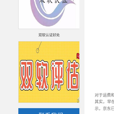
双软认证好处
双软认
对于运费
其实，早在
双软评估
双软
示，京东