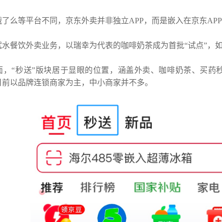
了么等平台不同，京东外卖并非独立APP，而是嵌入在京东AP
体系认证
试水餐饮外卖业务，以瑞幸为代表的咖啡奶茶成为首批“试点”，如
面，“秒送”版块居于显眼的位置，涵盖外卖、咖啡奶茶、买药
目前以品牌连锁商家为主，中小商家并不多。
全管理体系