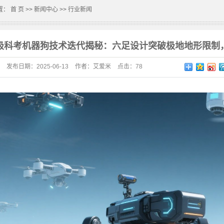
置：
首 页
>>
新闻中心
>>
行业新闻
极科考机器狗技术迭代揭秘：六足设计突破极地地形限制，e
发布日期：
2025-06-13
作者：
艾爱米
点击：
78
片