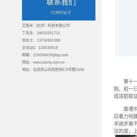
联系我们
CONTACT
艾爱米（北京）科技有限公司
丁先生：18610251711
徐女士：13718301068
企业QQ：133030818
邮箱：133030818@qq.com
网址：www.aiamy.com.cn
地址：
北京房山长阳熙悦汇9号楼1506
质量管理体系认证
质量管理
第十
狗、前一日
成适航取
香港
应着力构
术进步离
注的是，