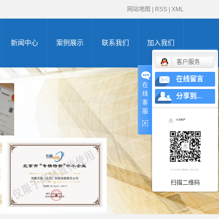
网站地图
|
RSS
|
XML
新闻中心
案例展示
联系我们
加入我们
客户服务
公司新闻
高新企业证书
在线留言
在
线
申请
行业新闻
zhuanli商标申请证
分享到...
客
服
办证知识
双软认证证书
书
体系认证证书
AAA认证证书
创新型中小企业
扫描二维码