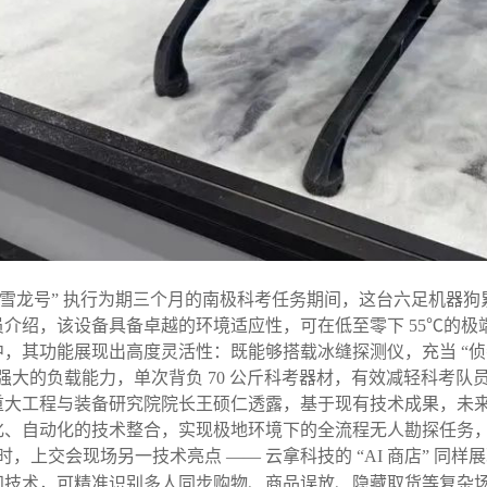
“雪龙号” 执行为期三个月的南极科考任务期间，这台六足机器狗累
介绍，该设备具备卓越的环境适应性，可在低至零下 55℃的极端低
，其功能展现出高度灵活性：既能够搭载冰缝探测仪，充当 “侦察
强大的负载能力，单次背负 70 公斤科考器材，有效减轻科考队
重大工程与装备研究院院长王硕仁透露，基于现有技术成果，未
化、自动化的技术整合，实现极地环境下的全流程无人勘探任务
时，上交会现场另一技术亮点
—— 云拿科技的 “AI 商店” 同
知技术，可精准识别多人同步购物、商品误放、隐藏取货等复杂