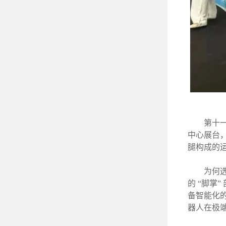
第十
中心展台
腿构成的运
为何
的
“脚掌
备智能化
器人在极